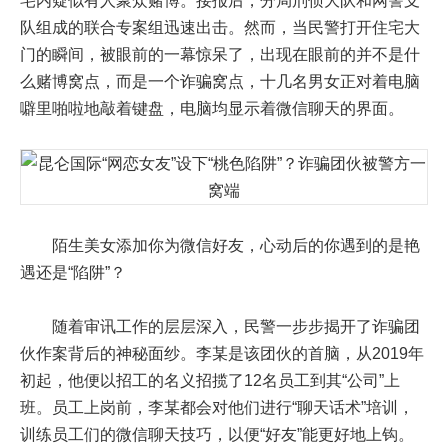
宅内疑似有人聚众赌博。接报后，分局刑侦大队和网警支
队组成的联合专案组迅速出击。然而，当民警打开住宅大
门的瞬间，被眼前的一幕惊呆了，出现在眼前的并不是什
么赌博窝点，而是一个诈骗窝点，十几名男女正对着电脑
噼里啪啦地敲着键盘，电脑均显示着微信聊天的界面。
陌生美女添加你为微信好友，心动后的你遇到的是艳
遇还是“陷阱”？
随着审讯工作的层层深入，民警一步步揭开了诈骗团
伙作案背后的神秘面纱。李某是该团伙的首脑，从2019年
初起，他便以招工的名义招揽了12名员工到其“公司”上
班。员工上岗前，李某都会对他们进行“聊天话术”培训，
训练员工们的微信聊天技巧，以便“好友”能更好地上钩。