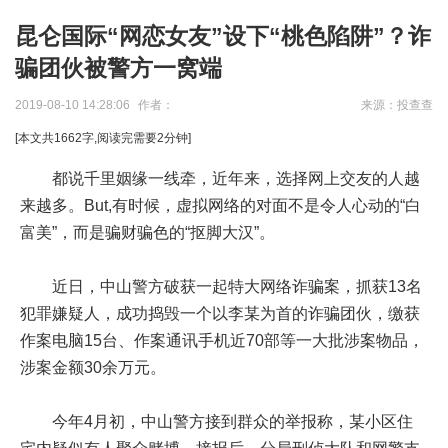
昆仑国际“网恋女友”设下“桃色陷阱”？诈
骗团伙被警方一窝端
2019-08-10 14:28:06
作者：
来源：投查查
[本文共
1662
字,阅读完需要
2
分钟]
都说千里姻缘一线牵，近年来，选择网上交友的人越
来越多。But,有时候，虚拟网络的对面不是令人心动的“白
富美”，而是骗财骗色的“抠脚大汉”。
近日，中山警方破获一起特大网络诈骗案，抓获13名
犯罪嫌疑人，成功捣毁一个以李某为首的诈骗团伙，缴获
作案电脑15台、作案通讯手机近70部等一大批涉案物品，
涉案金额30余万元。
今年4月初，中山警方接到群众的举报称，某小区住