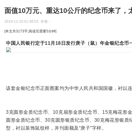
面值10万元、重达10公斤的纪念币来了，太
2019-11-10 01:48:53
作者：
[本文共
3173
字,阅读完需要
5
分钟]
中国人民银行定于11月18日发行庚子（鼠）年金银纪念币一
该套金银纪念币正面图案均为中华人民共和国国徽，衬以
3克圆形金质纪念币、10克扇形金质纪念币、15克梅花形
圆形金质纪念币、30克圆形银质纪念币、30克梅花形银质
型，衬以装饰鼠纹样，并刊面额及“庚子”字样。