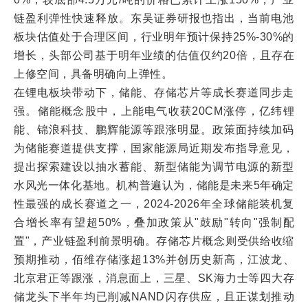
链盈利弹性快速释放。东吴证券研报也指出，当前电池
板块估值处于合理区间，行业明年预计保持25%-30%的
增长，头部公司基于明年业绩的估值仅约20倍，且存在
上修空间，具备明确向上弹性。
在锂电板块带动下，储能、存储芯片等成长赛道同步走
强。储能概念股中，上能电气收获20CM涨停，亿纬锂
能、锦浪科技、鹏辉能源等跟涨明显。政策面持续加码
为储能赛道提供支撑，国家能源局近期发布指导意见，
提出探索建设以抽水蓄能、新型储能为调节电源的新型
水风光一体化基地。机构普遍认为，储能是未来5年确定
性最强的成长赛道之一，2024-2026年全球储能装机复
合增长率有望超50%，叠加政策从"鼓励"转向"强制配
置"，产业链盈利前景明确。存储芯片概念则受供给收缩
预期推动，佰维存储涨超13%并创历史新高，江波龙、
北京君正等跟涨，消息面上，三星、SK海力士等四大存
储龙头下半年均已削减NAND闪存供应，且正谋划推动