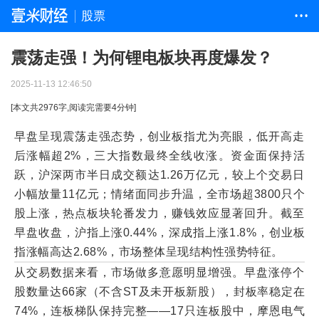
股票
• • •
震荡走强！为何锂电板块再度爆发？
2025-11-13 12:46:50
[本文共
2976
字,阅读完需要
4
分钟]
早盘呈现震荡走强态势，创业板指尤为亮眼，低开高走
后涨幅超2%，三大指数最终全线收涨。资金面保持活
跃，沪深两市半日成交额达1.26万亿元，较上个交易日
小幅放量11亿元；情绪面同步升温，全市场超3800只个
股上涨，热点板块轮番发力，赚钱效应显著回升。截至
早盘收盘，沪指上涨0.44%，深成指上涨1.8%，创业板
指涨幅高达2.68%，市场整体呈现结构性强势特征。
从交易数据来看，市场做多意愿明显增强。早盘涨停个
股数量达66家（不含ST及未开板新股），封板率稳定在
74%，连板梯队保持完整——17只连板股中，摩恩电气