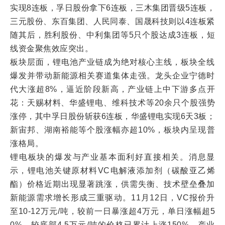
实现8连板，孚日股份拿下6连板，三木集团晋级5连板，
三元股份、东百集团、人民同泰、国晟科技则以4连板紧
随其后，胜利股份、中利集团等5只个股达成3连板，短
线资金聚焦效应突出。
板块层面，锂电池产业链成为绝对核心主线，板块全线
爆发并带动新能源相关赛道集体走强。龙头企业宁德时
代大涨超8%，逼近阶段新高，产业链上中下游多点开
花：天赐材料、华盛锂电、维科技术等20余只个股强势
涨停，其中孚日股份斩获6连板，华盛锂电实现6天3板；
新宙邦、湖南裕能等个股涨幅亦超10%，板块内呈现普
涨格局。
锂电板块的爆发与产业基本面利好直接相关。消息显
示，锂电池关键原材料VC电解液添加剂（碳酸亚乙烯
酯）价格近期出现显著跳涨，供需失衡、技术壁垒叠加
新能源需求增长形成三重驱动。11月12日，VC报价升
至10-12万元/吨，较前一日暴涨超4万元，单日涨幅超5
0%，较底部4.5万元/吨的价格已累计上涨150%，产业