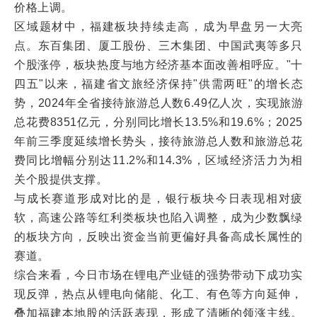
价格上调。
区域题材中，福建板块持续走高，成为早盘另一大亮
点。东百集团、厦工股份、三木集团、中国武夷等多只
个股涨停，板块热度与地方经济基本面改善相呼应。"十
四五"以来，福建省文旅经济保持"供需两旺"的增长态
势，2024年全省接待旅游总人数6.49亿人次，实现旅游
总花费8351亿元，分别同比增长13.5%和19.6%；2025
年前三季度延续增长势头，接待旅游总人数和旅游总花
费同比增幅分别达11.2%和14.3%，区域经济活力为相
关个股提供支撑。
与成长赛道形成对比的是，银行板块今日表现相对疲
软，高速公路等红利类板块也陷入调整，成为少数飘绿
的板块方向，反映出资金当前更偏好具备高成长属性的
赛道。
综合来看，今日市场在锂电产业链的强势带动下成功实
现反弹，热点从锂电向储能、化工、有色等方向延伸，
叠加福建本地股的活跃表现，形成了清晰的领涨主线。